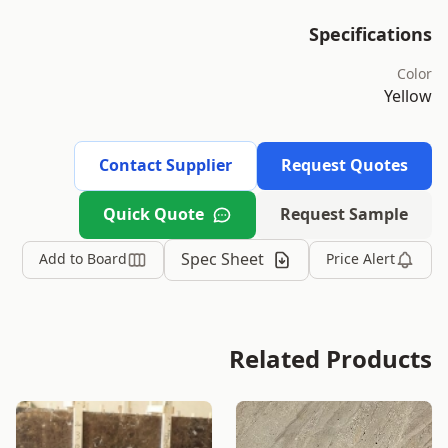
Specifications
Color
Yellow
Contact Supplier
Request Quotes
Quick Quote
Request Sample
Spec Sheet
Add to Board
Price Alert
Related Products