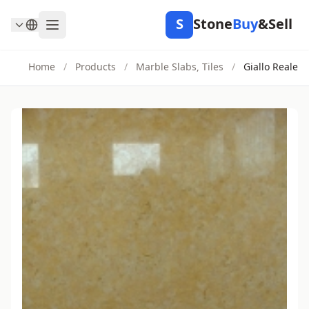
S
Stone
Buy
&Sell
Home
/
Products
/
Marble Slabs, Tiles
/
Giallo Reale