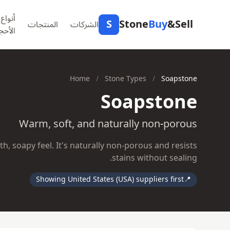
أنواع
S
Stone
Buy
&Sell
الشركات
المنتجات
الأحج
Home
/
Stone Types
/
Soapstone
Soapstone
Warm, soft, and naturally non-porous
th, soapy feel. It's naturally non-porous and resists
stains without sealing.
Showing United States (USA) suppliers first
📍