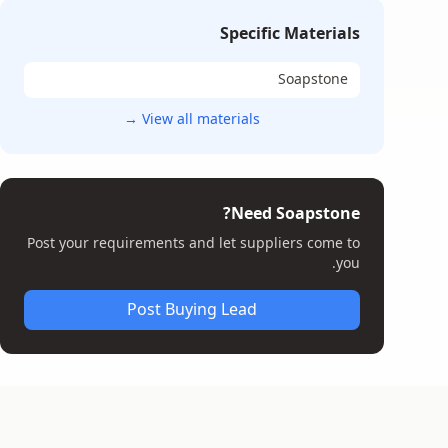
Specific Materials
Soapstone
View all materials →
Need Soapstone?
Post your requirements and let suppliers come to
you.
Post Buying Lead