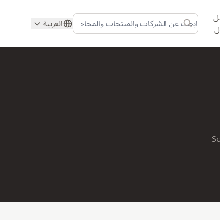
ل
العربية
ل
So