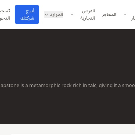
الفرص
أدرج
تسجي
المحاجر
الموارد
ار
التجارية
شركتك
الدخو
apstone is a metamorphic rock rich in talc, giving it a smoo