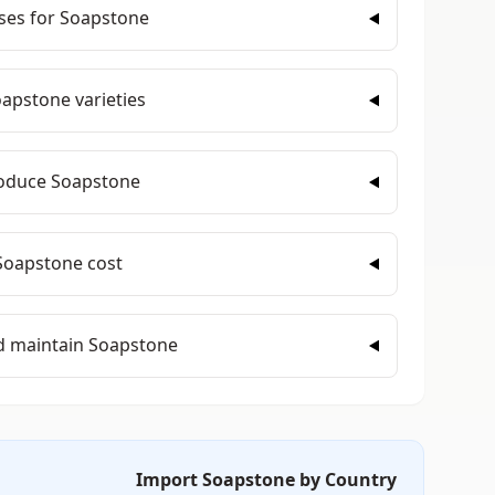
es for Soapstone?
apstone varieties?
oduce Soapstone?
oapstone cost?
d maintain Soapstone?
Import Soapstone by Country