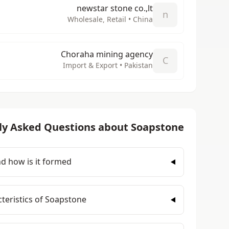
newstar stone co.,lt
n
Wholesale, Retail • China
Choraha mining agency
C
Import & Export • Pakistan
ly Asked Questions about Soapstone
d how is it formed?
teristics of Soapstone?