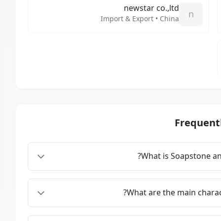
newstar co.,ltd
n
Import & Export • China
Frequent
What is Soapstone an
What are the main charac