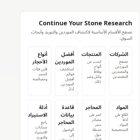
Continue Your Stone Research
تصفح الأقسام الأساسية لاكتشاف الموردين والتوريد وأبحاث
السوق.
الشركات
المنتجات
أفضل
أنواع
الموردين
الأحجار
تصفح
ابحث عن
الموردين
ألواح
استكشف
قارن فئات
والمصدرين
وبلاط
قوائم
الحجر
المعتمدين
وكتل وغير
أفضل
وخصائصه
ذلك
الموردين
أداءً
المواد
المحاجر
قاعدة
أدلة
بيانات
الاستيراد
اطّلع على
اعثر على
أدلة
مصادر
المحاجر
راجع
المواد
حجر
مسارات
المتخصصة
نشطة
الوصول
الاستيراد
حول
إلى
والتوريد
العالم
مجموعات