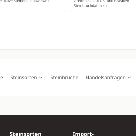
e aktive Steinquellen weltweit
Greifen Sie auf US- und Brasilien-
Steinbruchdaten zu
te
Steinsorten
Steinbrüche
Handelsanfragen
Steinsorten
Import-