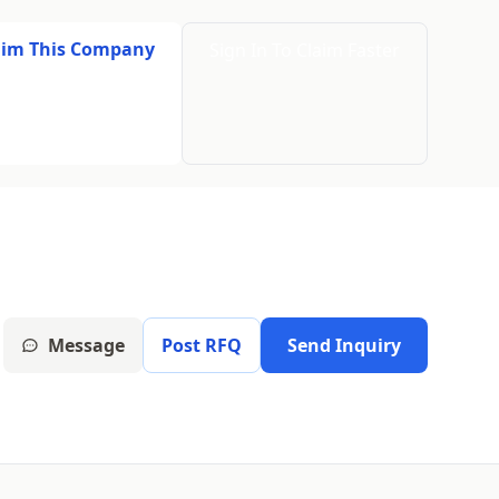
aim This Company
Sign In To Claim Faster
Message
Post RFQ
Send Inquiry