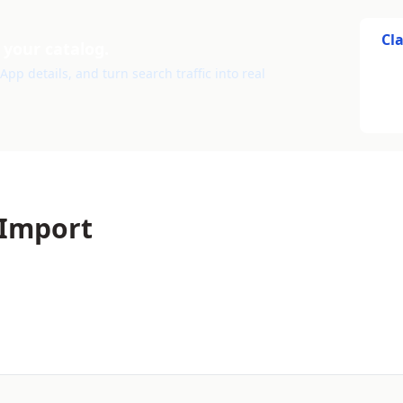
Cl
 your catalog.
pp details, and turn search traffic into real
 Import