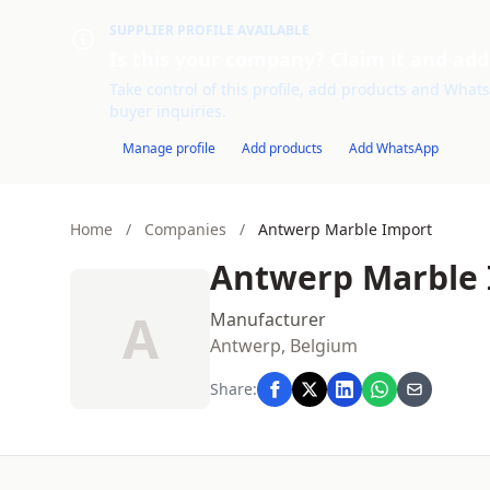
SUPPLIER PROFILE AVAILABLE
Is this your company? Claim it and add
Take control of this profile, add products and WhatsA
buyer inquiries.
Manage profile
Add products
Add WhatsApp
Home
/
Companies
/
Antwerp Marble Import
Antwerp Marble
A
Manufacturer
Antwerp, Belgium
Share: