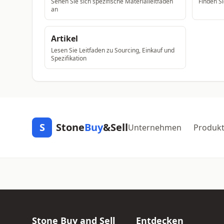
Sehen Sie sich spezifische Materialleitfaden
Finden Si
an
Artikel
Lesen Sie Leitfaden zu Sourcing, Einkauf und
Spezifikation
S
Stone
Buy
&Sell
Unternehmen
Produk
Stone Buy and Sell
Entdecken