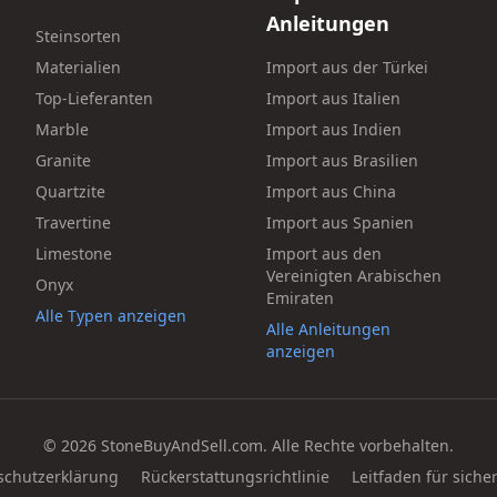
Anleitungen
s
Steinsorten
Materialien
Import aus der Türkei
Top-Lieferanten
Import aus Italien
Marble
Import aus Indien
Granite
Import aus Brasilien
Quartzite
Import aus China
Travertine
Import aus Spanien
Limestone
Import aus den
Vereinigten Arabischen
Onyx
Emiraten
Alle Typen anzeigen
Alle Anleitungen
anzeigen
© 2026 StoneBuyAndSell.com. Alle Rechte vorbehalten.
schutzerklärung
Rückerstattungsrichtlinie
Leitfaden für sich