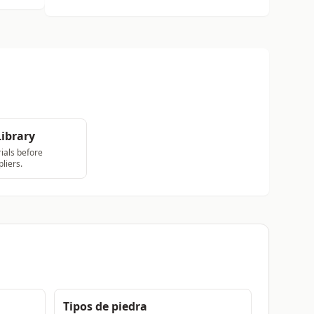
Library
als before
pliers.
Tipos de piedra