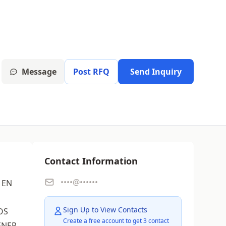
Message
Post RFQ
Send Inquiry
Contact Information
••••@••••••
 EN
Sign Up to View Contacts
OS
Create a free account to get 3 contact
ENER