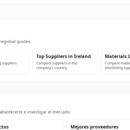
regional guides.
Top Suppliers in Ireland
Materials 
 suppliers
Compare suppliers in this
Compare materi
company's country.
shortlisting sup
abastecerte e investigar el mercado.
ctos
Mejores proveedores