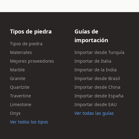
Tipos de piedra
Guías de
importación
Tipos de piedra
Materiales
Importar desde Turquía
Mejores proveedores
Importar de Italia
Marble
Importar de la India
Granite
Importar desde Brasil
Quartzite
Importar desde China
Travertine
Importar desde España
Limestone
Importar desde EAU
Onyx
Ver todas las guías
Ver todos los tipos