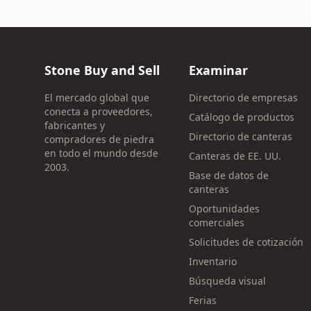
Stone Buy and Sell
Examinar
El mercado global que
Directorio de empresas
conecta a proveedores,
Catálogo de productos
fabricantes y
Directorio de canteras
compradores de piedra
en todo el mundo desde
Canteras de EE. UU.
2003.
Base de datos de
canteras
Oportunidades
comerciales
Solicitudes de cotización
Inventario
Búsqueda visual
Ferias