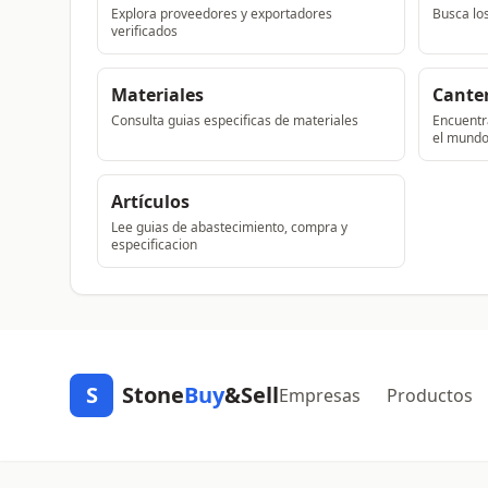
Explora proveedores y exportadores
Busca lo
verificados
Materiales
Cante
Consulta guias especificas de materiales
Encuentra
el mund
Artículos
Lee guias de abastecimiento, compra y
especificacion
S
Stone
Buy
&Sell
Empresas
Productos