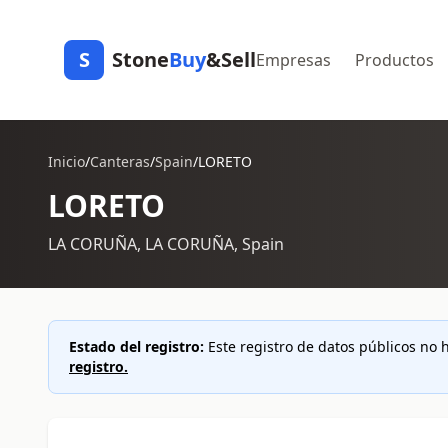
S
Stone
Buy
&Sell
Empresas
Productos
Inicio
/
Canteras
/
Spain
/
LORETO
LORETO
LA CORUÑA, LA CORUÑA, Spain
Estado del registro:
Este registro de datos públicos no h
registro.