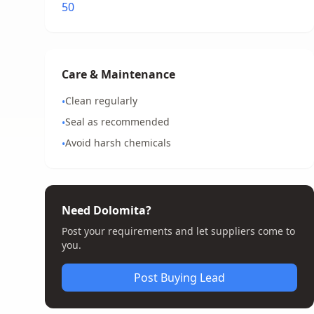
50
Care & Maintenance
Clean regularly
•
Seal as recommended
•
Avoid harsh chemicals
•
Need Dolomita?
Post your requirements and let suppliers come to
you.
Post Buying Lead