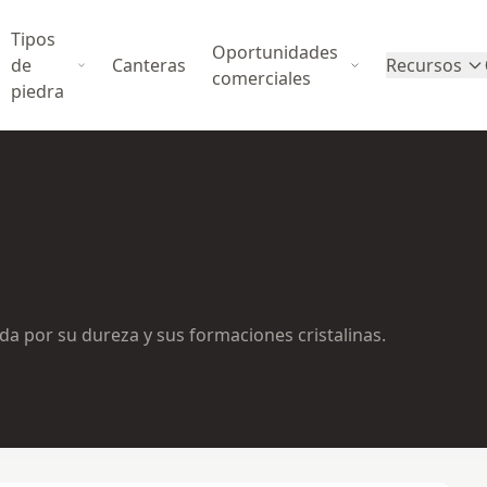
Tipos
Oportunidades
de
Canteras
Recursos
comerciales
piedra
ida por su dureza y sus formaciones cristalinas.