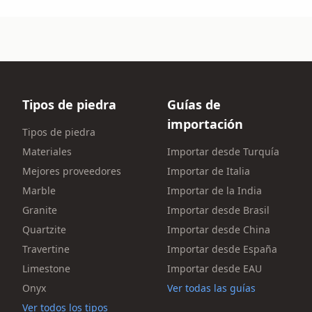
Tipos de piedra
Guías de
importación
Tipos de piedra
Materiales
Importar desde Turquía
Mejores proveedores
Importar de Italia
Marble
Importar de la India
Granite
Importar desde Brasil
Quartzite
Importar desde China
Travertine
Importar desde España
Limestone
Importar desde EAU
Onyx
Ver todas las guías
Ver todos los tipos