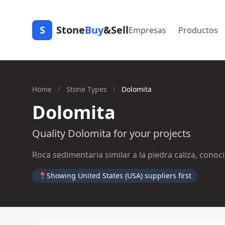
S
Stone
Buy
&Sell
Empresas
Productos
Home
/
Stone Types
/
Dolomita
Dolomita
Quality Dolomita for your projects
Roca sedimentaria similar a la piedra caliza, conoc
📍
Showing United States (USA) suppliers first