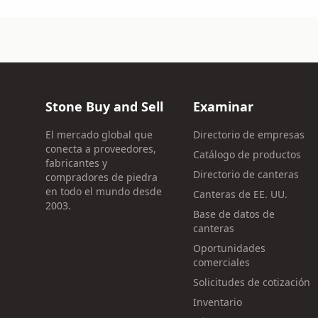
Stone Buy and Sell
Examinar
El mercado global que
Directorio de empresas
conecta a proveedores,
Catálogo de productos
fabricantes y
Directorio de canteras
compradores de piedra
en todo el mundo desde
Canteras de EE. UU.
2003.
Base de datos de
canteras
Oportunidades
comerciales
Solicitudes de cotización
Inventario