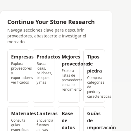
Continue Your Stone Research
Navega secciones clave para descubrir
proveedores, abastecerte e investigar el
mercado.
Empresas
Productos
Mejores
Tipos
proveedores
de
Explora
Busca
proveedores
losas,
piedra
Explora
y
baldosas,
listas de
exportadores
bloques
Compara
proveedores
verificados
y mas
categorias
con alto
de
rendimiento
piedra y
caracteristicas
Materiales
Canteras
Base
Guías
de
de
Consulta
Encuentra
guias
fuentes
datos
importación
especificas
activas