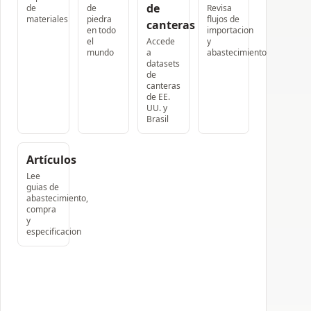
de
de
de
Revisa
materiales
piedra
flujos de
canteras
en todo
importacion
el
Accede
y
mundo
a
abastecimiento
datasets
de
canteras
de EE.
UU. y
Brasil
Artículos
Lee
guias de
abastecimiento,
compra
y
especificacion