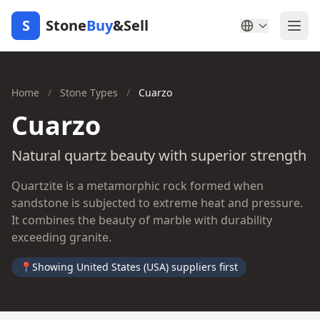
S
Stone
Buy
&Sell
Home
/
Stone Types
/
Cuarzo
Cuarzo
Natural quartz beauty with superior strength
Quartzite is a metamorphic rock formed when
sandstone is subjected to extreme heat and pressure.
It combines the beauty of marble with durability
exceeding granite.
📍
Showing United States (USA) suppliers first