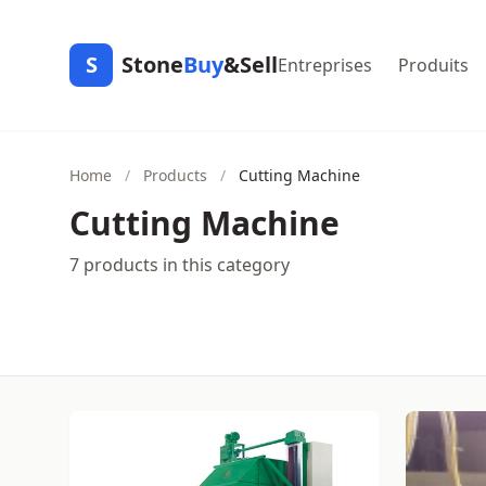
S
Stone
Buy
&Sell
Entreprises
Produits
Home
/
Products
/
Cutting Machine
Cutting Machine
7 products in this category