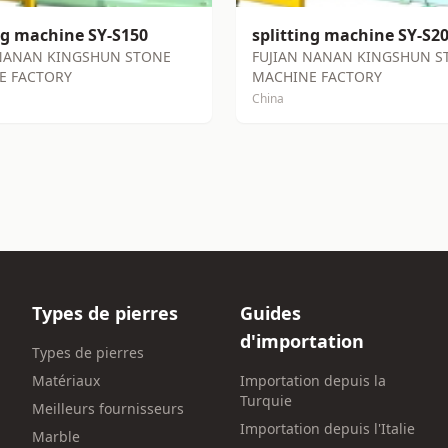
ng machine SY-S150
splitting machine SY-S2
 NANAN KINGSHUN STONE
FUJIAN NANAN KINGSHUN S
E FACTORY
MACHINE FACTORY
China
Types de pierres
Guides
d'importation
Types de pierres
Matériaux
Importation depuis la
Turquie
Meilleurs fournisseurs
Importation depuis l'Italie
Marble