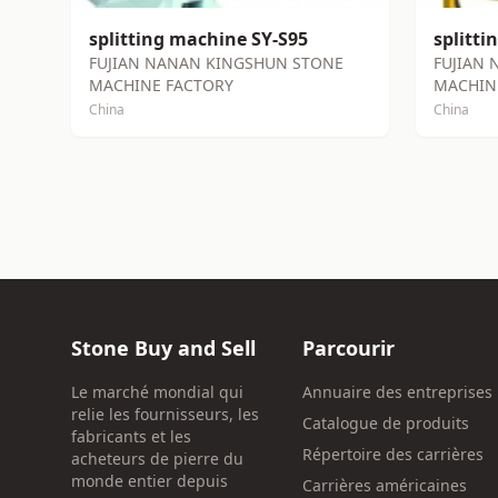
splitting machine SY-S95
splitti
FUJIAN NANAN KINGSHUN STONE
FUJIAN
MACHINE FACTORY
MACHIN
China
China
Stone Buy and Sell
Parcourir
Le marché mondial qui
Annuaire des entreprises
relie les fournisseurs, les
Catalogue de produits
fabricants et les
Répertoire des carrières
acheteurs de pierre du
monde entier depuis
Carrières américaines