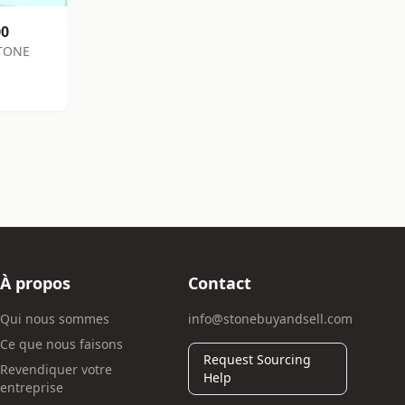
00
TONE
À propos
Contact
Qui nous sommes
info@stonebuyandsell.com
Ce que nous faisons
Request Sourcing
Revendiquer votre
Help
entreprise