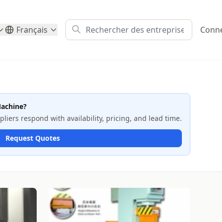
Français
Conn
Machine?
iers respond with availability, pricing, and lead time.
Request Quotes