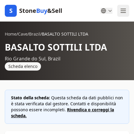
S
Stone
Buy
&Sell
Home
/
Cave
/
Brazil
/
BASALTO SOTTILI LTDA
BASALTO SOTTILI LTDA
Rio Grande do Sul, Brazil
Scheda elenco
Stato della scheda:
Questa scheda da dati pubblici non
è stata verificata dal gestore. Contatti e disponibilità
possono essere incompleti.
Rivendica o correggi la
scheda.