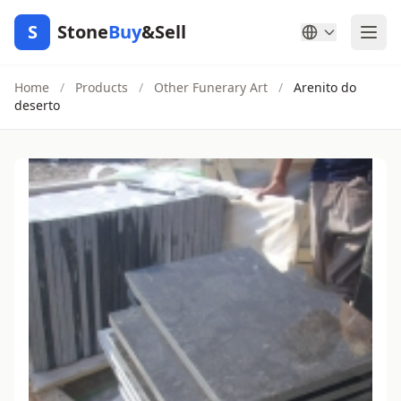
S
Stone
Buy
&Sell
Home
/
Products
/
Other Funerary Art
/
Arenito do
deserto