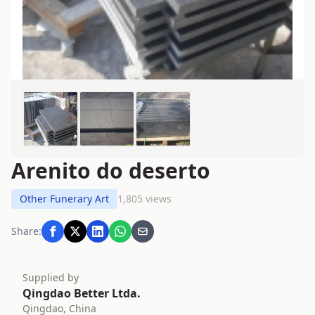
Arenito do deserto
Other Funerary Art
1,805 views
Share:
Supplied by
Qingdao Better Ltda.
Qingdao, China