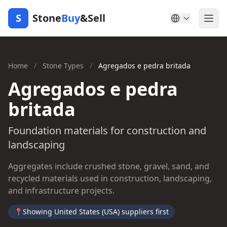
S
Stone
Buy
&Sell
Home
/
Stone Types
/
Agregados e pedra britada
Agregados e pedra
britada
Foundation materials for construction and
landscaping
Aggregates include crushed stone, gravel, sand, and
recycled materials used in construction, landscaping,
and infrastructure projects.
📍
Showing United States (USA) suppliers first