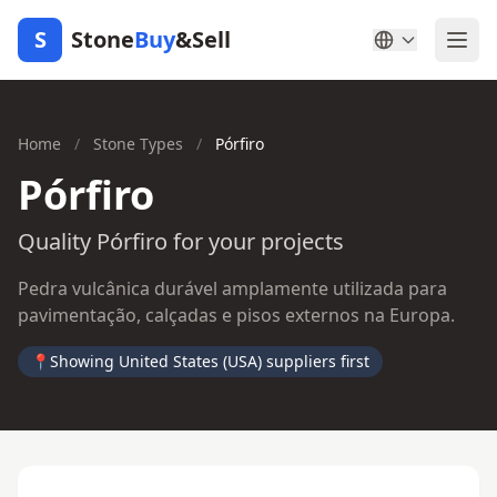
S
Stone
Buy
&Sell
Home
/
Stone Types
/
Pórfiro
Pórfiro
Quality Pórfiro for your projects
Pedra vulcânica durável amplamente utilizada para
pavimentação, calçadas e pisos externos na Europa.
📍
Showing United States (USA) suppliers first