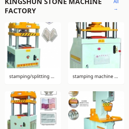
KINGSHUN STONE MACHINE
All
→
FACTORY
stamping/splitting machine SY-S72
stamping machine SY-S80