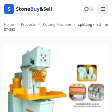
S
Stone
Buy
&Sell
Home
/
Products
/
Cutting Machine
/
splitting machine
SY-S95