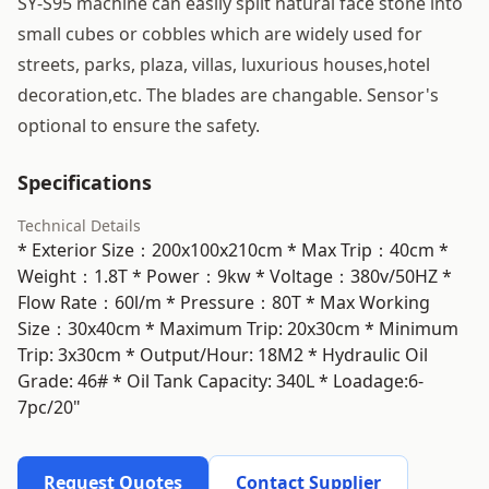
SY-S95 machine can easily split natural face stone into
small cubes or cobbles which are widely used for
streets, parks, plaza, villas, luxurious houses,hotel
decoration,etc. The blades are changable. Sensor's
optional to ensure the safety.
Specifications
Technical Details
* Exterior Size：200x100x210cm * Max Trip：40cm *
Weight：1.8T * Power：9kw * Voltage：380v/50HZ *
Flow Rate：60l/m * Pressure：80T * Max Working
Size：30x40cm * Maximum Trip: 20x30cm * Minimum
Trip: 3x30cm * Output/Hour: 18M2 * Hydraulic Oil
Grade: 46# * Oil Tank Capacity: 340L * Loadage:6-
7pc/20"
Request Quotes
Contact Supplier