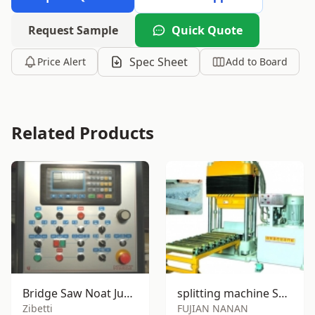
Request Sample
Quick Quote
Spec Sheet
Price Alert
Add to Board
Related Products
Bridge Saw Noat Junior
splitting machine SY-S200
Zibetti
FUJIAN NANAN