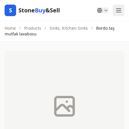
S
Stone
Buy
&Sell
Home
/
Products
/
Sinks, Kitchen Sinks
/
Bordo taş
mutfak lavabosu