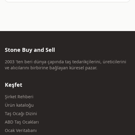
Stone Buy and Sell
2003 'ten beri dünya çapında taş tedarikçilerini, üreticilerini
ve alıcılarını birbirine bağlayan küresel pazar.
Keşfet
Şirket Rehberi
Ürün kataloğu
Taş Ocağı Dizini
ABD Taş Ocakları
Ocak Veritabanı