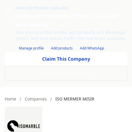
SUPPLIER PROFILE AVAILABLE
Is this your company? Claim it and add
your catalog.
Take control of this profile, add products and WhatsApp
details, and turn search traffic into real buyer inquiries.
Manage profile
Add products
Add WhatsApp
Claim This Company
Sign In To Claim Faster
Home
/
Companies
/
ISO MERMER MISIR