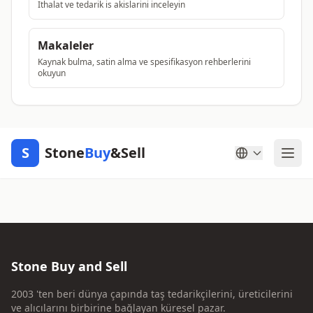
Ithalat ve tedarik is akislarini inceleyin
Makaleler
Kaynak bulma, satin alma ve spesifikasyon rehberlerini
okuyun
S
Stone
Buy
&Sell
Stone Buy and Sell
2003 'ten beri dünya çapında taş tedarikçilerini, üreticilerini
ve alıcılarını birbirine bağlayan küresel pazar.