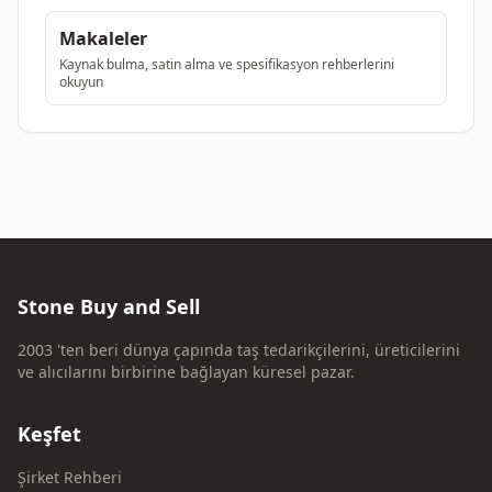
Makaleler
Kaynak bulma, satin alma ve spesifikasyon rehberlerini
okuyun
Stone Buy and Sell
2003 'ten beri dünya çapında taş tedarikçilerini, üreticilerini
ve alıcılarını birbirine bağlayan küresel pazar.
Keşfet
Şirket Rehberi