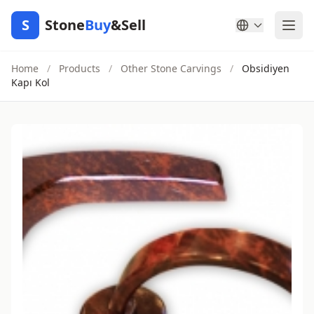
S
Stone
Buy
&Sell
Home
/
Products
/
Other Stone Carvings
/
Obsidiyen
Kapı Kol