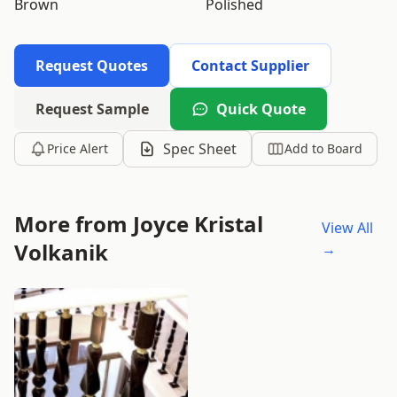
Brown
Polished
Request Quotes
Contact Supplier
Request Sample
Quick Quote
Spec Sheet
Price Alert
Add to Board
More from Joyce Kristal
View All
Volkanik
→