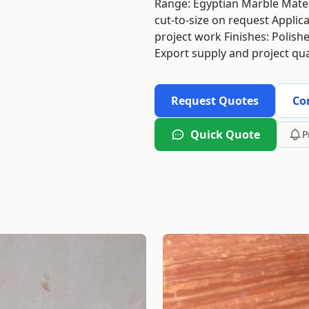
Range: Egyptian Marble Materi
cut-to-size on request Applica
project work Finishes: Polishe
Export supply and project qua
Request Quotes
Co
Quick Quote
P