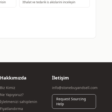
risin
Ithalat ve tedarik is akislarini inceleyin
Hakkımızda
İletişim
Biz Kimiz
info@stonebuyandsell.com
Ne Yapıyoruz?
Request Sourcing
İşletmenizi sahiplenin
Help
Fiyatlandırma