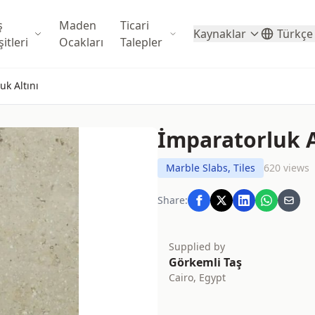
ş
Maden
Ticari
Kaynaklar
Türkçe
itleri
Ocakları
Talepler
uk Altını
İmparatorluk A
Marble Slabs, Tiles
620 views
Share:
Supplied by
Görkemli Taş
Cairo, Egypt