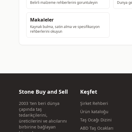
Belirli malzeme rehberlerini goruntuleyin
Dunya gen
Makaleler
Kaynak bulma, satin alma ve spesifikasyon
rehberlerini okuyun
Stone Buy and Sell
Keşfet
2003 'ten beri dünya
Şirket Rehberi
çapında taş
Ürün kataloğu
tedarikçilerini,
Taş Ocağı Dizini
üreticilerini ve alıcılarını
birbirine bağlayan
ABD Taş Ocakları