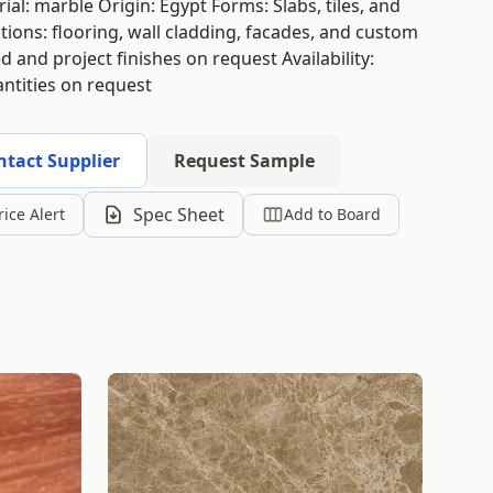
al: marble Origin: Egypt Forms: Slabs, tiles, and
tions: flooring, wall cladding, facades, and custom
d and project finishes on request Availability:
ntities on request
ntact Supplier
Request Sample
Spec Sheet
rice Alert
Add to Board