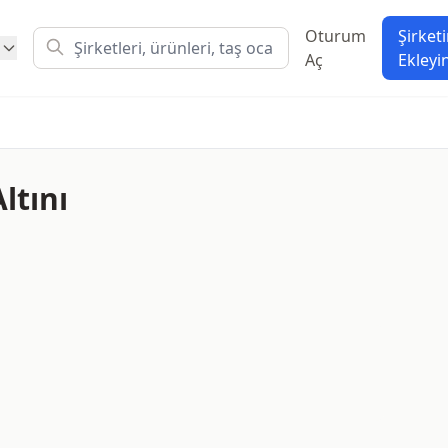
Oturum
Şirketi
Aç
Ekleyi
ltını