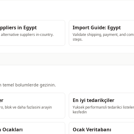
ppliers in Egypt
Import Guide: Egypt
lternative suppliers in-country.
Validate shipping, payment, and com
steps.
in temel bolumlerde gezinin.
er
En iyi tedarikçiler
ro, blok ve daha fazlasini arayin
Yuksek performansli tedarikci listeler
kesfedin
 Ocakları
Ocak Veritabanı