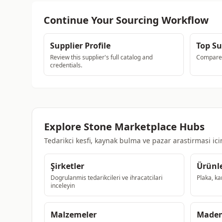
Continue Your Sourcing Workflow
Supplier Profile
Top Su
Review this supplier's full catalog and
Compare a
credentials.
Explore Stone Marketplace Hubs
Tedarikci kesfi, kaynak bulma ve pazar arastirmasi ic
Şirketler
Ürünl
Dogrulanmis tedarikcileri ve ihracatcilari
Plaka, ka
inceleyin
Malzemeler
Maden