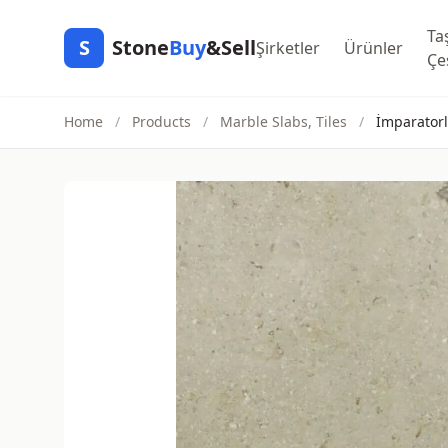
Ta
S
Stone
Buy
&Sell
Şirketler
Ürünler
Çeş
Home
/
Products
/
Marble Slabs, Tiles
/
İmparatorl