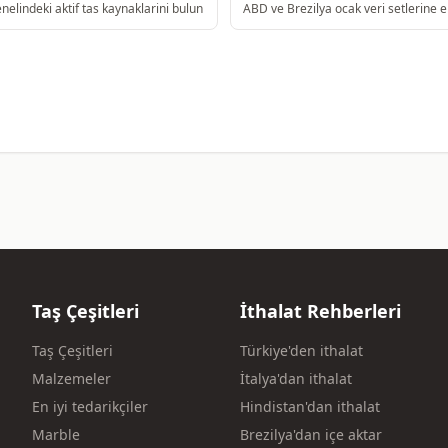
elindeki aktif tas kaynaklarini bulun
ABD ve Brezilya ocak veri setlerine e
Taş Çeşitleri
İthalat Rehberleri
Taş Çeşitleri
Türkiye'den ithalat
Malzemeler
İtalya'dan ithalat
En iyi tedarikçiler
Hindistan'dan ithalat
Marble
Brezilya'dan içe aktar