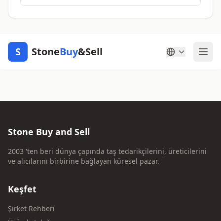
S
Stone
Buy
&Sell
Stone Buy and Sell
2003 'ten beri dünya çapında taş tedarikçilerini, üreticilerini
ve alıcılarını birbirine bağlayan küresel pazar.
Keşfet
Şirket Rehberi