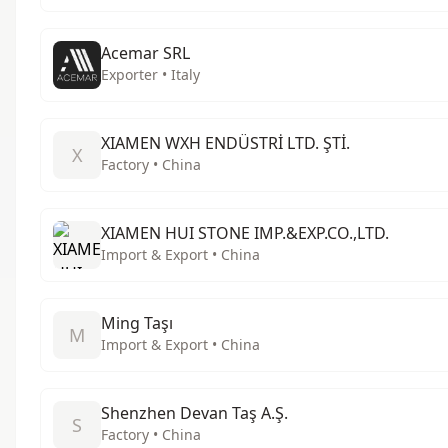
Acemar SRL
Exporter • Italy
XIAMEN WXH ENDÜSTRİ LTD. ŞTİ.
X
Factory • China
XIAMEN HUI STONE IMP.&EXP.CO.,LTD.
Import & Export • China
Ming Taşı
M
Import & Export • China
Shenzhen Devan Taş A.Ş.
S
Factory • China