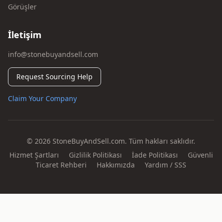
Görüşler
İletişim
info@stonebuyandsell.com
Request Sourcing Help
Claim Your Company
© 2026 StoneBuyAndSell.com. Tüm hakları saklıdır.
Hizmet Şartları
Gizlilik Politikası
İade Politikası
Güvenli
Ticaret Rehberi
Hakkımızda
Yardım / SSS