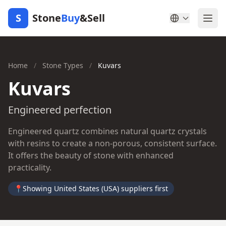
S
Stone
Buy
&Sell
Home
/
Stone Types
/
Kuvars
Kuvars
Engineered perfection
Engineered quartz combines natural quartz crystals
with resins to create a non-porous, consistent surface.
It offers the beauty of stone with enhanced
practicality.
📍
Showing United States (USA) suppliers first