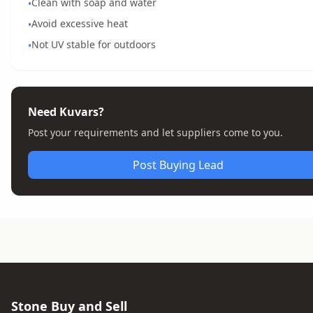
Clean with soap and water
•
Avoid excessive heat
•
Not UV stable for outdoors
•
Need Kuvars?
Post your requirements and let suppliers come to you.
Post Buying Lead
Stone Buy and Sell