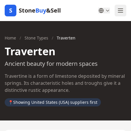
S
Stone
Buy
&Sell
Home
/
Stone Types
/
Traverten
Traverten
Ancient beauty for modern spaces
Travertine is a form of limestone deposited by mineral
springs. Its characteristic holes and troughs give it a
distinctive rustic appearance.
📍
Showing United States (USA) suppliers first