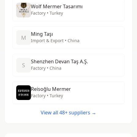
Wolf Mermer Tasarımı
Factory • Turkey
Ming Taşı
M
Import & Export • China
Shenzhen Devan Taş A.Ş.
S
Factory • China
Reisoğlu Mermer
Factory • Turkey
View all 48+ suppliers →