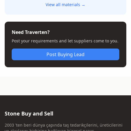
View all materials →
Need Traverten?
Post your requirements and let suppliers come to you.
Post Buying Lead
Stone Buy and Sell
2003 'ten beri dünya çapında taş tedarikçilerini, üreticilerini
ve alıcılarını birbirine bağlayan küresel pazar.