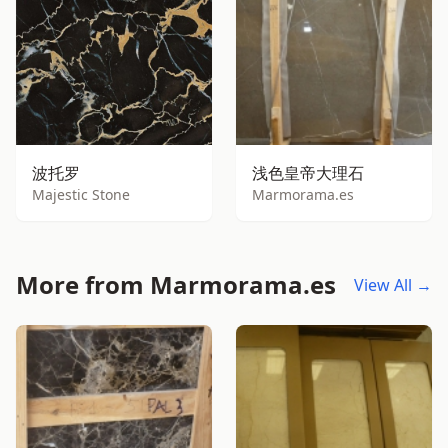
波托罗
浅色皇帝大理石
Majestic Stone
Marmorama.es
More from Marmorama.es
View All →