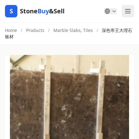
S
Stone
Buy
&Sell
Home
/
Products
/
Marble Slabs, Tiles
/
深色帝王大理石
板材