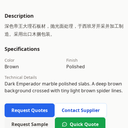
Description
深色帝王大理石板材，抛光面处理，于西班牙开采并加工制
造。采用出口木捆包装。
Specifications
Color
Finish
Brown
Polished
Technical Details
Dark Emperador marble polished slabs. A deep brown
background crossed with tiny light brown spider lines.
Request Quotes
Contact Supplier
Request Sample
Quick Quote