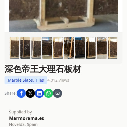
深色帝王大理石板材
Marble Slabs, Tiles
4,012 views
Share:
Supplied by
Marmorama.es
Novelda, Spain