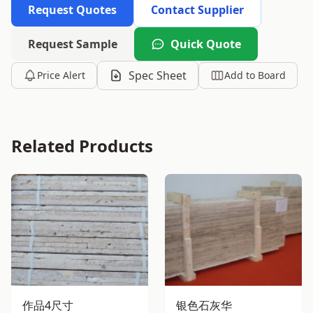
Request Quotes
Contact Supplier
Request Sample
Quick Quote
Spec Sheet
Price Alert
Add to Board
Related Products
作品4尺寸
银色石灰华