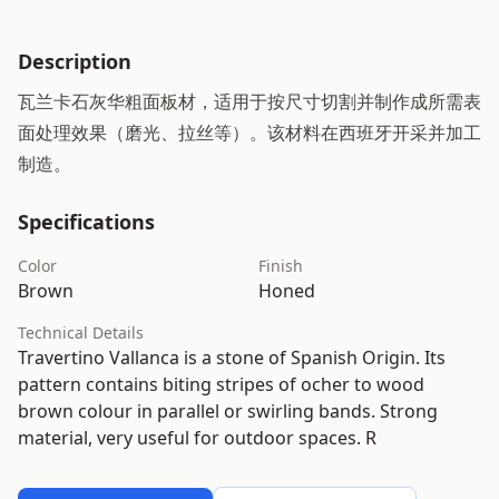
Description
瓦兰卡石灰华粗面板材，适用于按尺寸切割并制作成所需表
面处理效果（磨光、拉丝等）。该材料在西班牙开采并加工
制造。
Specifications
Color
Finish
Brown
Honed
Technical Details
Travertino Vallanca is a stone of Spanish Origin. Its
pattern contains biting stripes of ocher to wood
brown colour in parallel or swirling bands. Strong
material, very useful for outdoor spaces. R