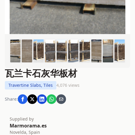
瓦兰卡石灰华板材
Travertine Slabs, Tiles
4,076 views
Share:
Supplied by
Marmorama.es
Novelda, Spain