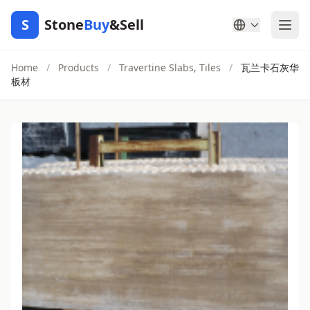
S
Stone
Buy
&Sell
Home
/
Products
/
Travertine Slabs, Tiles
/
瓦兰卡石灰华
板材