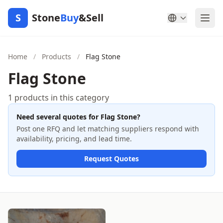
S
Stone
Buy
&Sell
Home
/
Products
/
Flag Stone
Flag Stone
1 products in this category
Need several quotes for Flag Stone?
Post one RFQ and let matching suppliers respond with
availability, pricing, and lead time.
Request Quotes