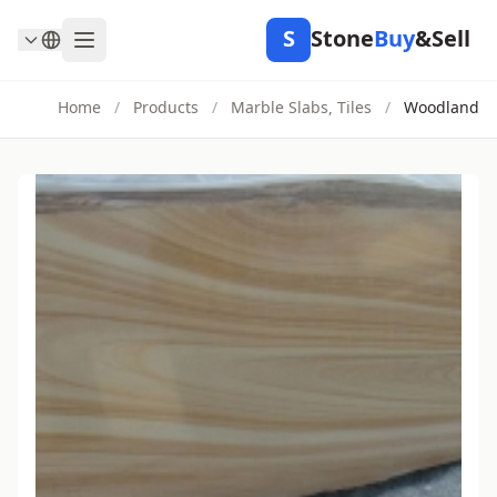
S
Stone
Buy
&Sell
Home
/
Products
/
Marble Slabs, Tiles
/
Woodland