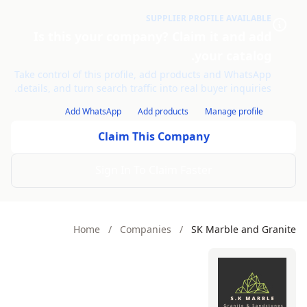
SUPPLIER PROFILE AVAILABLE
Is this your company? Claim it and add
your catalog.
Take control of this profile, add products and WhatsApp
details, and turn search traffic into real buyer inquiries.
Add WhatsApp
Add products
Manage profile
Claim This Company
Sign In To Claim Faster
Home
/
Companies
/
SK Marble and Granite