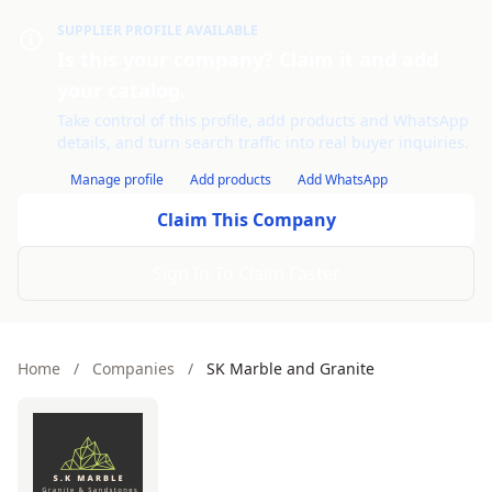
SUPPLIER PROFILE AVAILABLE
Is this your company? Claim it and add
your catalog.
Take control of this profile, add products and WhatsApp
details, and turn search traffic into real buyer inquiries.
Manage profile
Add products
Add WhatsApp
Claim This Company
Sign In To Claim Faster
Home
/
Companies
/
SK Marble and Granite