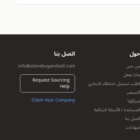
حول
اتصل بنا
من نحن
info@stonebuyandsell.com
ماذا نفعل
Request Sourcing
اطلب تسجيل نشاطك التجاري
Help
التسعير
Claim Your Company
شركاؤنا
المساعدة / الأسئلة الشائعة
اتصل بنا
شهادات