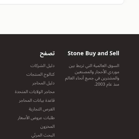
Stone Buy and Sell
تصفح
السوق العالمية التي تربط بين
دليل الشركات
موردي الأحجار والمصنعين
كتالوج المنتجات
والمشترين في جميع أنحاء العالم
دليل المحاجر
منذ عام 2003.
محاجر الولايات المتحدة
قاعدة بيانات المحاجر
الفرص التجارية
طلبات عروض الأسعار
المخزون
البحث المرئي