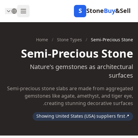
S
Stone
Buy
&Sell
Home
/
Stone Types
/
Semi-Precious Stone
Semi-Precious Stone
Nature's gemstones as architectural
surfaces
Semi-precious stone slabs are made from aggregated
gemstones like agate, amethyst, and tiger eye,
creating stunning decorative surfaces.
Showing United States (USA) suppliers first
📍