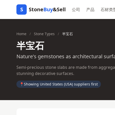
S
Stone
Buy
&Sell
公司
产品
石材类
Home
/
Stone Types
/
半宝石
半宝石
Nature's gemstones as architectural surf
Semi-precious stone slabs are made from aggregat
stunning decorative surfaces.
📍
Showing United States (USA) suppliers first