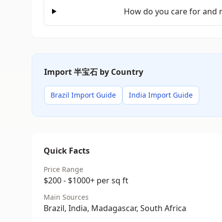
How do you care for and 
Import 半宝石 by Country
Brazil Import Guide
India Import Guide
Quick Facts
Price Range
$200 - $1000+ per sq ft
Main Sources
Brazil, India, Madagascar, South Africa