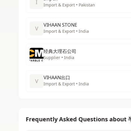
I
Import & Export • Pakistan
VIHAAN STONE
V
Import & Export • India
经典大理石公司
Supplier • India
VIHAAN出口
V
Import & Export • India
Frequently Asked Questions abou