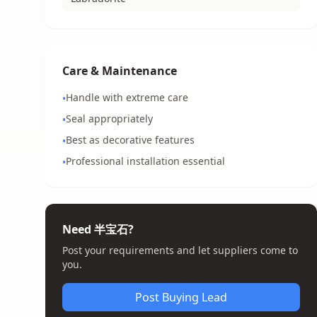
Care & Maintenance
Handle with extreme care
•
Seal appropriately
•
Best as decorative features
•
Professional installation essential
•
Need 半宝石?
Post your requirements and let suppliers come to
you.
Post Buying Lead