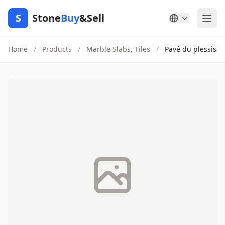
S
Stone
Buy
&Sell
Home
/
Products
/
Marble Slabs, Tiles
/
Pavé du plessis