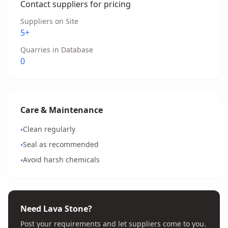
Contact suppliers for pricing
Suppliers on Site
5+
Quarries in Database
0
Care & Maintenance
Clean regularly
•
Seal as recommended
•
Avoid harsh chemicals
•
Need Lava Stone?
Post your requirements and let suppliers come to you.