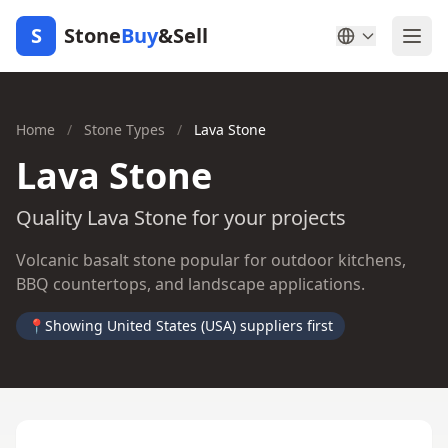
S
Stone
Buy
&Sell
Home
/
Stone Types
/
Lava Stone
Lava Stone
Quality Lava Stone for your projects
Volcanic basalt stone popular for outdoor kitchens,
BBQ countertops, and landscape applications.
📍
Showing United States (USA) suppliers first