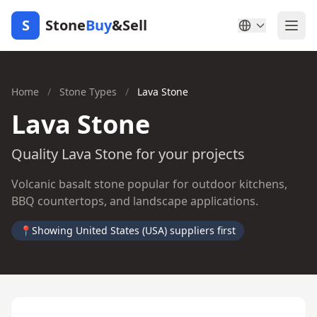
S
Stone
Buy
&Sell
Home
/
Stone Types
/
Lava Stone
Lava Stone
Quality Lava Stone for your projects
Volcanic basalt stone popular for outdoor kitchens,
BBQ countertops, and landscape applications.
📍
Showing United States (USA) suppliers first