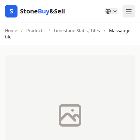
S
Stone
Buy
&Sell
Home
/
Products
/
Limestone Slabs, Tiles
/
Massangis
tile