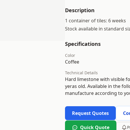
Description
1 container of tiles: 6 weeks
Stock available in standard s
Specifications
Color
Coffee
Technical Details
Hard limestone with visible fo
yeras old. Available in the fol
manufacture according to you
Request Quotes
Co
Quick Quote
P