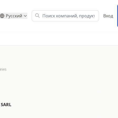
Русский
Вход
iews
n SARL