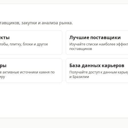
тавщиков, закупки и анализа рынка.
укты
Лучшие поставщики
эбы, плитку, блоки и другое
Изучайте списки наиболее эффек
поставщиков
еры
База данных карьеров
е активные источники камня по
Получайте доступ к данным карь
иру
и Бразилии