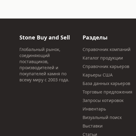
Stone Buy and Sell
Разделы
Глобальный рынок,
Справочник компаний
соединяющий
Каталог продукции
поставщиков,
Справочник карьеров
производителей и
покупателей камня по
Карьеры США
всему миру с 2003 года.
База данных карьеров
Торговые предложения
Запросы котировок
Инвентарь
Визуальный поиск
Выставки
Статьи