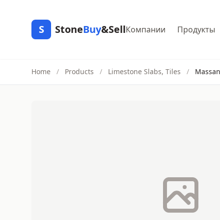
S
Stone
Buy
&Sell
Компании
Продукты
Home
/
Products
/
Limestone Slabs, Tiles
/
Massang