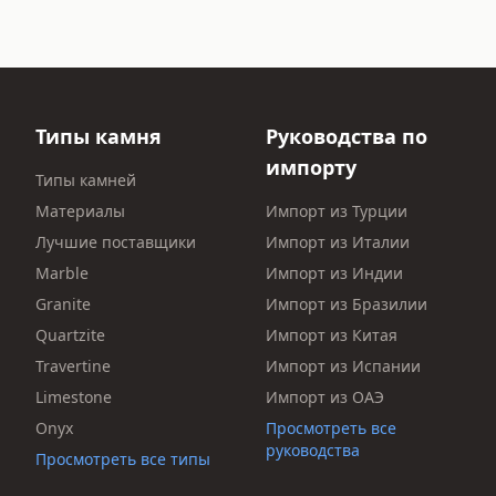
Типы камня
Руководства по
импорту
Типы камней
Материалы
Импорт из Турции
Лучшие поставщики
Импорт из Италии
Marble
Импорт из Индии
Granite
Импорт из Бразилии
Quartzite
Импорт из Китая
Travertine
Импорт из Испании
Limestone
Импорт из ОАЭ
Onyx
Просмотреть все
руководства
Просмотреть все типы