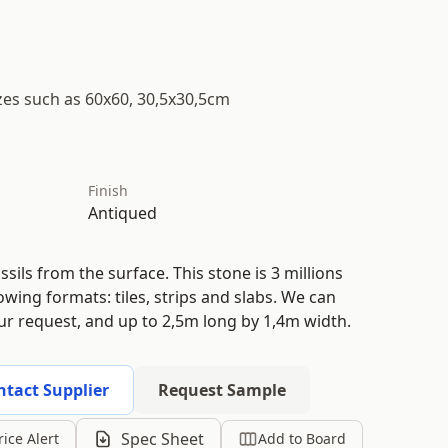
izes such as 60x60, 30,5x30,5cm
Finish
Antiqued
ssils from the surface. This stone is 3 millions
lowing formats: tiles, strips and slabs. We can
r request, and up to 2,5m long by 1,4m width.
ntact Supplier
Request Sample
Spec Sheet
rice Alert
Add to Board