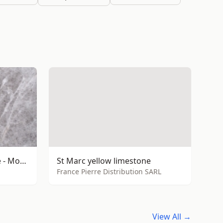
Moonight Grey Limestone - Moonlight Shadow Limesto
St Marc yellow limestone
France Pierre Distribution SARL
View All →