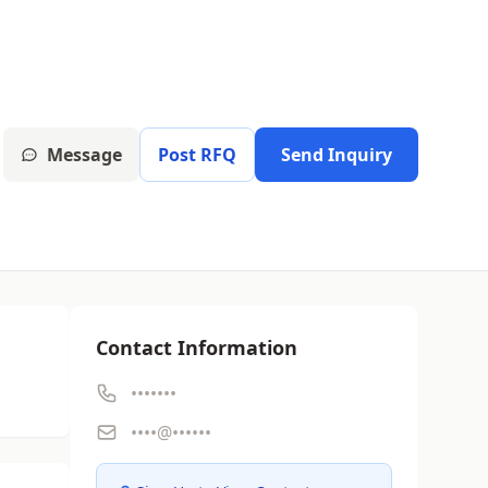
Message
Post RFQ
Send Inquiry
Contact Information
•••••••
••••@••••••