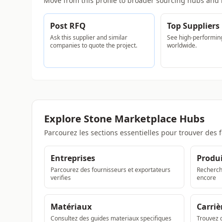
Move from this profile to broader sourcing hubs and 
Post RFQ
Top Suppliers
Ask this supplier and similar
See high-performing
companies to quote the project.
worldwide.
Explore Stone Marketplace Hubs
Parcourez les sections essentielles pour trouver des 
Entreprises
Produi
Parcourez des fournisseurs et exportateurs
Recherche
verifies
encore
Matériaux
Carriè
Consultez des guides materiaux specifiques
Trouvez d