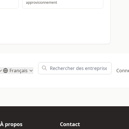
approvisionnement
Français
Conn
À propos
Contact