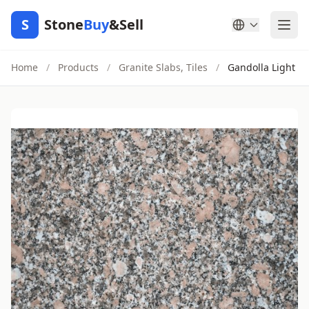
S
Stone
Buy
&Sell
Home
/
Products
/
Granite Slabs, Tiles
/
Gandolla Light