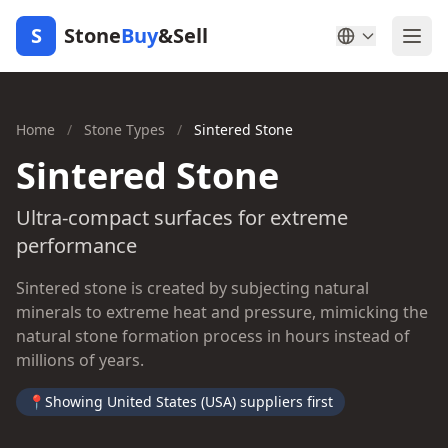
S
Stone
Buy
&Sell
Home
/
Stone Types
/
Sintered Stone
Sintered Stone
Ultra-compact surfaces for extreme
performance
Sintered stone is created by subjecting natural
minerals to extreme heat and pressure, mimicking the
natural stone formation process in hours instead of
millions of years.
📍
Showing United States (USA) suppliers first