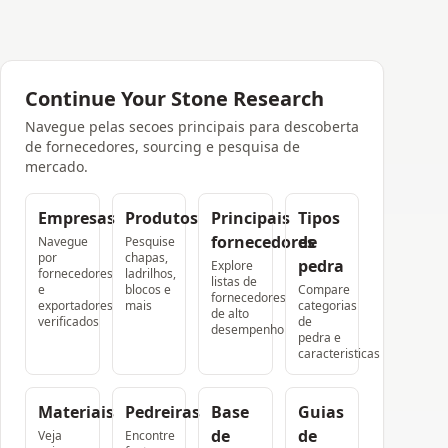
Continue Your Stone Research
Navegue pelas secoes principais para descoberta
de fornecedores, sourcing e pesquisa de
mercado.
Empresas
Produtos
Principais
Tipos
fornecedores
de
Navegue
Pesquise
por
chapas,
pedra
Explore
fornecedores
ladrilhos,
listas de
e
blocos e
Compare
fornecedores
exportadores
mais
categorias
de alto
verificados
de
desempenho
pedra e
caracteristicas
Materiais
Pedreiras
Base
Guias
de
de
Veja
Encontre