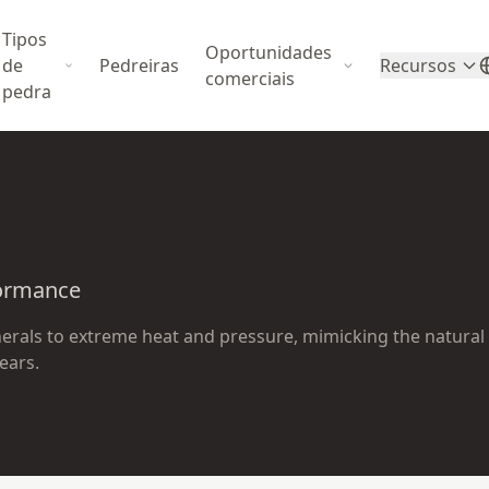
Tipos
Oportunidades
de
Pedreiras
Recursos
comerciais
pedra
formance
nerals to extreme heat and pressure, mimicking the natural
ears.