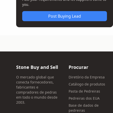
you.
Post Buying Lead
Stone Buy and Sell
Procurar
O mercado global que
Diretório da Empresa
conecta fornecedores,
Catálogo de produtos
fabricantes e
Pasta de Pedreiras
compradores de pedras
em todo o mundo desde
Pedreiras dos EUA
2003.
Base de dados de
pedreiras