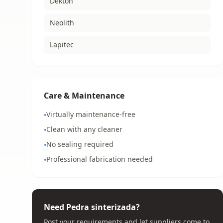
Dekton
Neolith
Lapitec
Care & Maintenance
Virtually maintenance-free
•
Clean with any cleaner
•
No sealing required
•
Professional fabrication needed
•
Need Pedra sinterizada?
Post your requirements and let suppliers come to