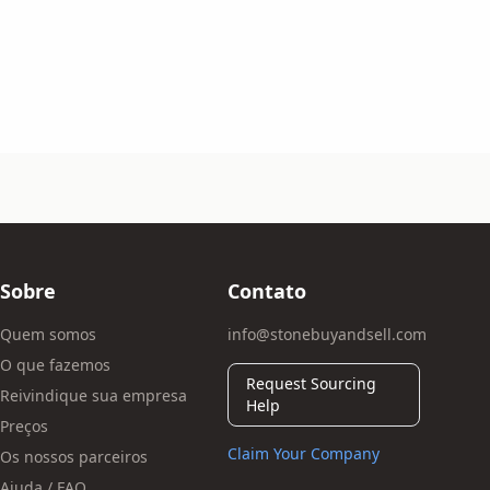
Sobre
Contato
Quem somos
info@stonebuyandsell.com
O que fazemos
Request Sourcing
Reivindique sua empresa
Help
Preços
Claim Your Company
Os nossos parceiros
Ajuda / FAQ