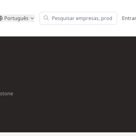
Português
Entra
 stone