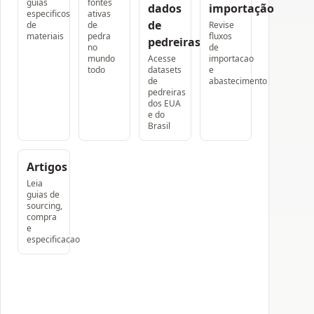
guias
fontes
dados
importação
especificos
ativas
de
de
de
Revise
materiais
pedra
fluxos
pedreiras
no
de
mundo
Acesse
importacao
todo
datasets
e
de
abastecimento
pedreiras
dos EUA
e do
Brasil
Artigos
Leia
guias de
sourcing,
compra
e
especificacao