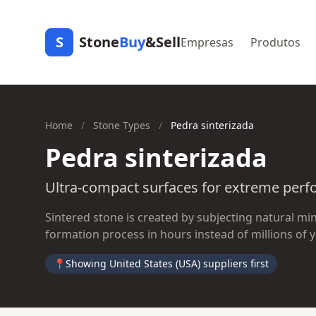
S
Stone
Buy
&Sell
Empresas
Produtos
Home
/
Stone Types
/
Pedra sinterizada
Pedra sinterizada
Ultra-compact surfaces for extreme per
Sintered stone is created by subjecting natural mi
formation process in hours instead of millions of y
📍
Showing United States (USA) suppliers first