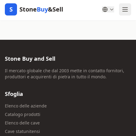
S
Stone
Buy
&Sell
Stone Buy and Sell
Il mercato globale che dal 2003 mette in contatto fornitori,
produttori e acquirenti di pietra in tutto il mondo.
Sfoglia
Elenco delle aziende
Catalogo prodotti
Elenco delle cave
Cave statunitensi