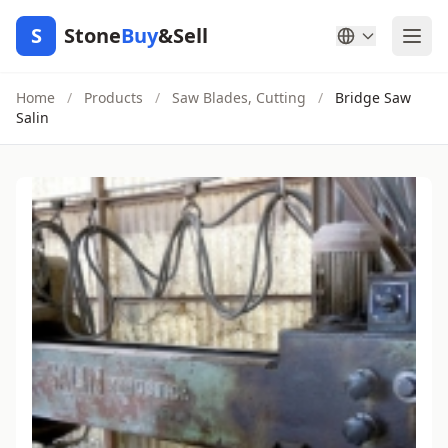
S
Stone
Buy
&Sell
Home
/
Products
/
Saw Blades, Cutting
/
Bridge Saw
Salin