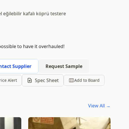
eğilebilir kafalı köprü testere
possible to have it overhauled!
ntact Supplier
Request Sample
Spec Sheet
rice Alert
Add to Board
View All →