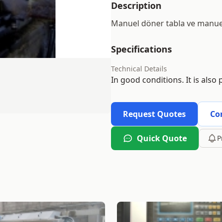
Description
Manuel döner tabla ve manuel 
Specifications
Technical Details
In good conditions. It is also 
Request Quotes
Co
Quick Quote
P