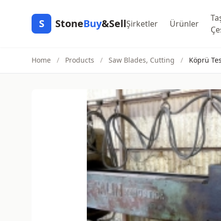
Ta
S
Stone
Buy
&Sell
Şirketler
Ürünler
Çeş
Home
/
Products
/
Saw Blades, Cutting
/
Köprü Tes