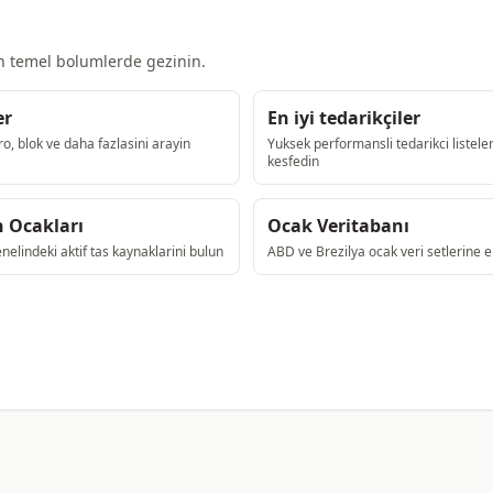
in temel bolumlerde gezinin.
er
En iyi tedarikçiler
ro, blok ve daha fazlasini arayin
Yuksek performansli tedarikci listeler
kesfedin
 Ocakları
Ocak Veritabanı
elindeki aktif tas kaynaklarini bulun
ABD ve Brezilya ocak veri setlerine e