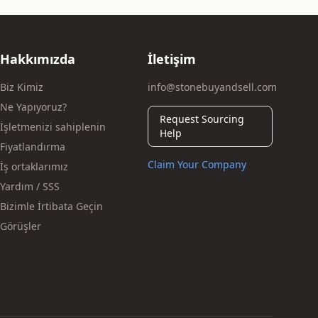
Hakkımızda
İletişim
Biz Kimiz
info@stonebuyandsell.com
Ne Yapıyoruz?
Request Sourcing
İşletmenizi sahiplenin
Help
Fiyatlandırma
Claim Your Company
İş ortaklarımız
Yardım / SSS
Bizimle İrtibata Geçin
Görüşler