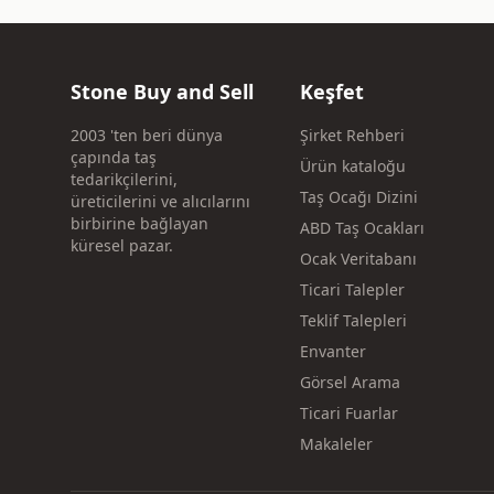
Stone Buy and Sell
Keşfet
2003 'ten beri dünya
Şirket Rehberi
çapında taş
Ürün kataloğu
tedarikçilerini,
Taş Ocağı Dizini
üreticilerini ve alıcılarını
birbirine bağlayan
ABD Taş Ocakları
küresel pazar.
Ocak Veritabanı
Ticari Talepler
Teklif Talepleri
Envanter
Görsel Arama
Ticari Fuarlar
Makaleler