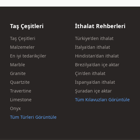
Taş Çeşitleri
İthalat Rehberleri
Taş Çeşitleri
Türkiye'den ithalat
Malzemeler
İtalya'dan ithalat
En iyi tedarikçiler
Hindistan'dan ithalat
Marble
Brezilya'dan içe aktar
Granite
Çin'den ithalat
Quartzite
İspanya'dan ithalat
Travertine
Şuradan içe aktar
Limestone
Tüm Kılavuzları Görüntüle
Onyx
Tüm Türleri Görüntüle