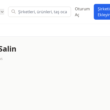
Oturum
Şirketi
Aç
Ekleyi
Salin
ws