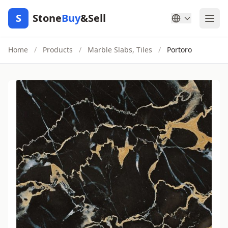
S
Stone
Buy
&Sell
Home
/
Products
/
Marble Slabs, Tiles
/
Portoro