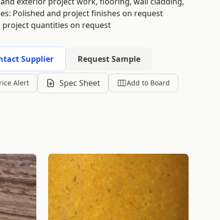
 and exterior project work, flooring, wall cladding,
es: Polished and project finishes on request
d project quantities on request
ntact Supplier
Request Sample
Spec Sheet
rice Alert
Add to Board