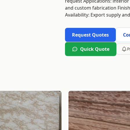
request Applications: interior
and custom fabrication Finish
Availability: Export supply an
Request Quotes
Co
Quick Quote
P