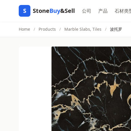
S
Stone
Buy
&Sell
公司
产品
石材类
Home
/
Products
/
Marble Slabs, Tiles
/
波托罗