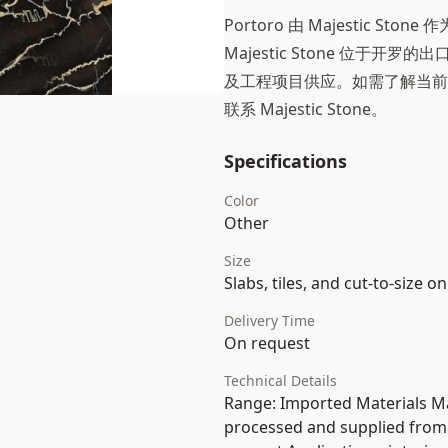
Portoro 由 Majestic 
Majestic Stone 位于
及工程项目供应。如需了解当前
联系 Majestic Stone。
Specifications
Color
Other
Size
Slabs, tiles, and cut-to-size o
Delivery Time
On request
Technical Details
Range: Imported Materials Ma
processed and supplied from E