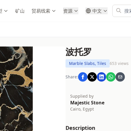
型
矿山
贸易线索
资源
中文
波托罗
Marble Slabs, Tiles
653 views
Share:
Supplied by
Majestic Stone
Cairo, Egypt
Description