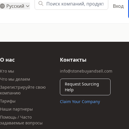
Русский
Вход
О нас
Контакты
Кто мы
info@stonebuyandsell.com
Что мы делаем
Request Sourcing
Зарегистрируйте свою
Help
компанию
Тарифы
Claim Your Company
Наши партнеры
Помощь / Часто
задаваемые вопросы