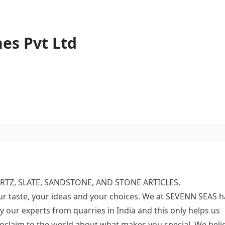
es Pvt Ltd
TZ, SLATE, SANDSTONE, AND STONE ARTICLES.
ur taste, your ideas and your choices. We at SEVENN SEAS 
 our experts from quarries in India and this only helps us
roclaim to the world about what makes you special. We beli