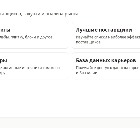
тавщиков, закупки и анализа рынка.
укты
Лучшие поставщики
эбы, плитку, блоки и другое
Изучайте списки наиболее эффек
поставщиков
еры
База данных карьеров
е активные источники камня по
Получайте доступ к данным карь
иру
и Бразилии