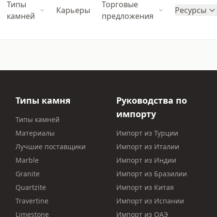
Типы
Торговые
Карьеры
Ресурсы
камней
предложения
Типы камня
Руководства по
импорту
Типы камней
Материалы
Импорт из Турции
Лучшие поставщики
Импорт из Италии
Marble
Импорт из Индии
Granite
Импорт из Бразилии
Quartzite
Импорт из Китая
Travertine
Импорт из Испании
Limestone
Импорт из ОАЭ