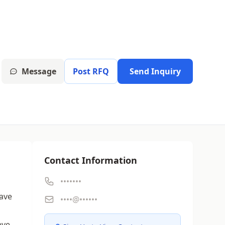
Message
Post RFQ
Send Inquiry
Contact Information
•••••••
have
••••@••••••
eve