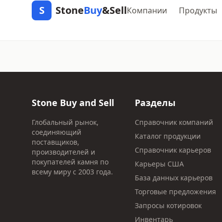
S
Stone
Buy
&Sell
Компании
Продукты
Stone Buy and Sell
Разделы
Глобальный рынок,
Справочник компаний
соединяющий
Каталог продукции
поставщиков,
Справочник карьеров
производителей и
покупателей камня по
Карьеры США
всему миру с 2003 года.
База данных карьеров
Торговые предложения
Запросы котировок
Инвентарь