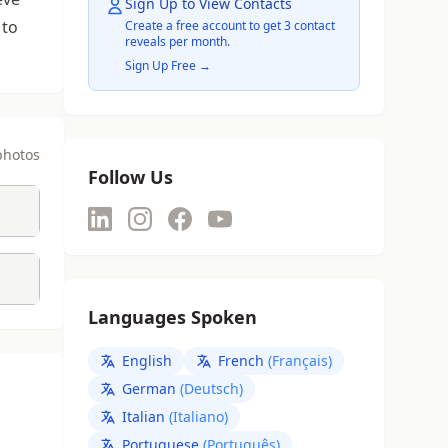
Sign Up to View Contacts
 to
Create a free account to get 3 contact
reveals per month.
Sign Up Free →
photos
Follow Us
Languages Spoken
English
French
(Français)
German
(Deutsch)
Italian
(Italiano)
Portuguese
(Português)