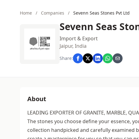
Home
/
Companies
/
Sevenn Seas Stones Pvt Ltd
Sevenn Seas Ston
Import & Export
Jaipur, India
Share:
About
LEADING EXPORTER OF GRANITE, MARBLE, QUAR
The stones you choose define your essence, yo
collection handpicked and carefully examined by
create a masterpiece for you so that you can p