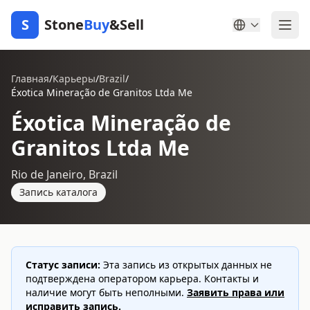
S
Stone
Buy
&Sell
Главная
/
Карьеры
/
Brazil
/
Éxotica Mineração de Granitos Ltda Me
Éxotica Mineração de
Granitos Ltda Me
Rio de Janeiro, Brazil
Запись каталога
Статус записи:
Эта запись из открытых данных не
подтверждена оператором карьера. Контакты и
наличие могут быть неполными.
Заявить права или
исправить запись.