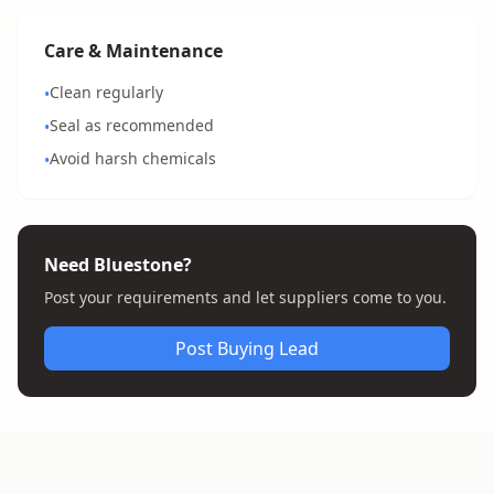
Care & Maintenance
Clean regularly
•
Seal as recommended
•
Avoid harsh chemicals
•
Need Bluestone?
Post your requirements and let suppliers come to you.
Post Buying Lead