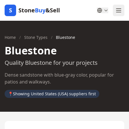
S
Stone
Buy
&Sell
Home
/
Stone Types
/
Bluestone
Bluestone
Quality Bluestone for your projects
Dense sandstone with blue-gray color, popular for
patios and walkways.
📍
Showing United States (USA) suppliers first