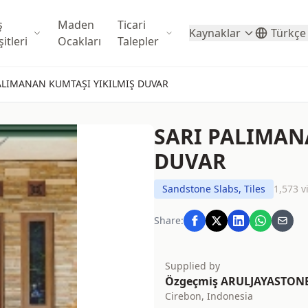
ş
Maden
Ticari
Kaynaklar
Türkçe
itleri
Ocakları
Talepler
ALIMANAN KUMTAŞI YIKILMIŞ DUVAR
SARI PALIMAN
DUVAR
Sandstone Slabs, Tiles
1,573 v
Share:
Supplied by
Özgeçmiş ARULJAYASTON
Cirebon, Indonesia