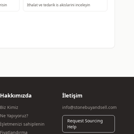
risin
Ithalat ve tedarik is akislarini inceleyin
Hakkımızda
İletişim
Biz Kimiz
info@stonebuyandsell.com
Ne Yapıyoruz?
Request Sourcing
İşletmenizi sahiplenin
Help
Fiyatlandırma