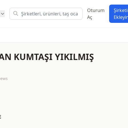
Oturum
Şirketi
Aç
Ekleyi
AN KUMTAŞI YIKILMIŞ
iews
E