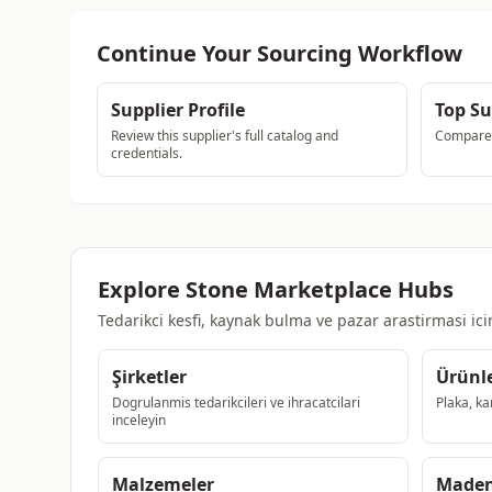
Continue Your Sourcing Workflow
Supplier Profile
Top Su
Review this supplier's full catalog and
Compare a
credentials.
Explore Stone Marketplace Hubs
Tedarikci kesfi, kaynak bulma ve pazar arastirmasi ic
Şirketler
Ürünl
Dogrulanmis tedarikcileri ve ihracatcilari
Plaka, ka
inceleyin
Malzemeler
Maden