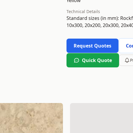
Yellow
Technical Details
Standard sizes (in mm): Rock
10x300, 20x200, 20x300, 20x4
Request Quotes
Co
Quick Quote
P