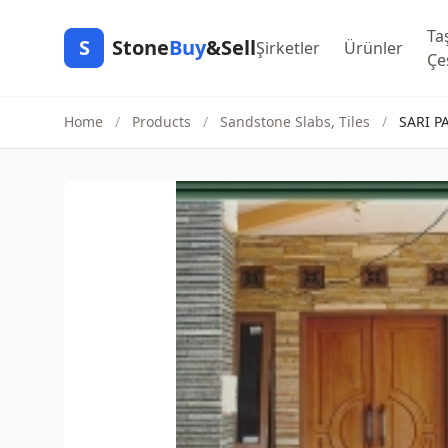
Ta
S
Stone
Buy
&Sell
Şirketler
Ürünler
Çeş
Home
/
Products
/
Sandstone Slabs, Tiles
/
SARI P