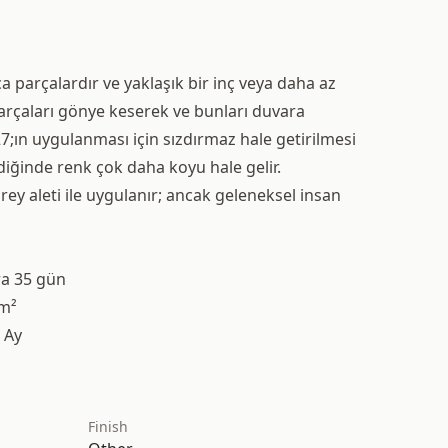
a parçalardır ve yaklaşık bir inç veya daha az
 parçaları gönye keserek ve bunları duvara
27;ın uygulanması için sızdırmaz hale getirilmesi
ldiğinde renk çok daha koyu hale gelir.
rey aleti ile uygulanır; ancak geleneksel insan
ra 35 gün
 m²
 Ay
Finish