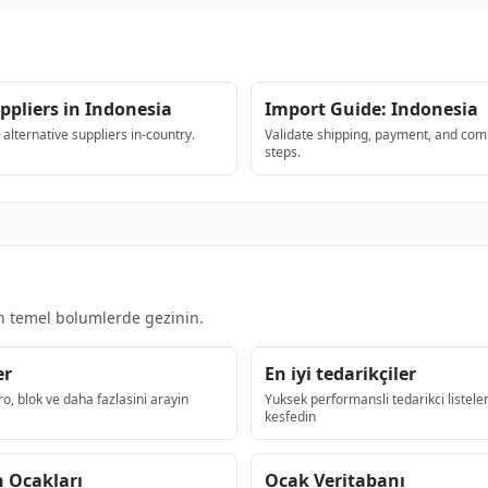
ppliers in Indonesia
Import Guide: Indonesia
lternative suppliers in-country.
Validate shipping, payment, and com
steps.
in temel bolumlerde gezinin.
er
En iyi tedarikçiler
ro, blok ve daha fazlasini arayin
Yuksek performansli tedarikci listeler
kesfedin
 Ocakları
Ocak Veritabanı