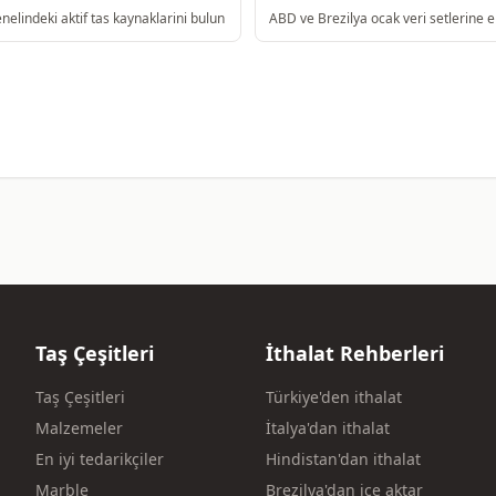
elindeki aktif tas kaynaklarini bulun
ABD ve Brezilya ocak veri setlerine e
Taş Çeşitleri
İthalat Rehberleri
Taş Çeşitleri
Türkiye'den ithalat
Malzemeler
İtalya'dan ithalat
En iyi tedarikçiler
Hindistan'dan ithalat
Marble
Brezilya'dan içe aktar