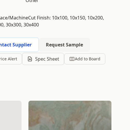
Other
face/MachineCut Finish: 10x100, 10x150, 10x200,
00, 30x300, 30x400
ntact Supplier
Request Sample
Spec Sheet
rice Alert
Add to Board