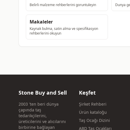
Belirli malzeme rehberlerini goruntuleyin
Dunya gen
Makaleler
Kaynak bulma, satin alma ve spesifikasyon
rehberlerini okuyun
Stone Buy and Sell
Keşfet
2003 'ten beri dünya
Şirket Rehberi
çapında taş
Ürün kataloğu
tedarikçilerini,
Taş Ocağı Dizini
üreticilerini ve alıcılarını
birbirine bağlayan
ABD Taş Ocakları