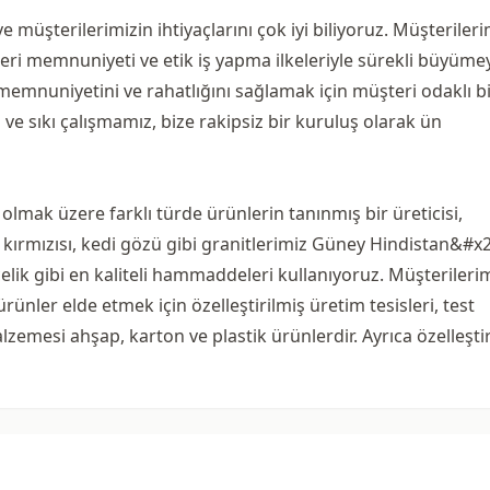
müşterilerimizin ihtiyaçlarını çok iyi biliyoruz. Müşterileri
ri memnuniyeti ve etik iş yapma ilkeleriyle sürekli büyüme
emnuniyetini ve rahatlığını sağlamak için müşteri odaklı b
ve sıkı çalışmamız, bize rakipsiz bir kuruluş olarak ün
 olmak üzere farklı türde ürünlerin tanınmış bir üreticisi,
kut kırmızısı, kedi gözü gibi granitlerimiz Güney Hindistan&#x
 çelik gibi en kaliteli hammaddeleri kullanıyoruz. Müşterileri
ürünler elde etmek için özelleştirilmiş üretim tesisleri, test
alzemesi ahşap, karton ve plastik ürünlerdir. Ayrıca özelleşti