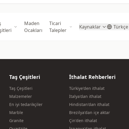
ş
Maden
Ticari
Kaynaklar
Türkçe
itleri
Ocakları
Talepler
Taş Çeşitleri
İthalat Rehberleri
Taş Çeşitleri
Türkiye'den ithalat
Malzemeler
İtalya'dan ithalat
En iyi tedarikçiler
Hindistan'dan ithalat
Marble
Brezilya'dan içe aktar
Granite
Çin'den ithalat
Quartzite
İspanya'dan ithalat