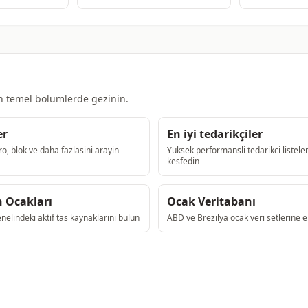
in temel bolumlerde gezinin.
er
En iyi tedarikçiler
ro, blok ve daha fazlasini arayin
Yuksek performansli tedarikci listeler
kesfedin
 Ocakları
Ocak Veritabanı
elindeki aktif tas kaynaklarini bulun
ABD ve Brezilya ocak veri setlerine e