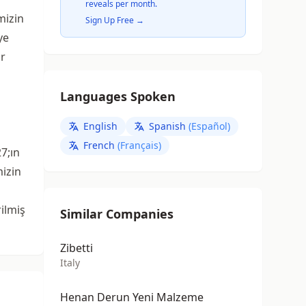
reveals per month.
mizin
Sign Up Free →
ye
ir
Languages Spoken
English
Spanish
(Español)
French
(Français)
27;ın
mizin
rilmiş
Similar Companies
Zibetti
Italy
Henan Derun Yeni Malzeme