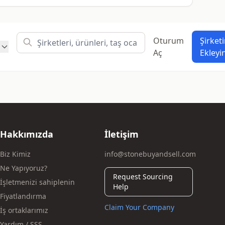
Oturum
Şirketi
Aç
Ekleyi
Hakkımızda
İletişim
Biz Kimiz
info@stonebuyandsell.com
Ne Yapıyoruz?
Request Sourcing
İşletmenizi sahiplenin
Help
Fiyatlandırma
Claim Your Company
İş ortaklarımız
Yardım / SSS