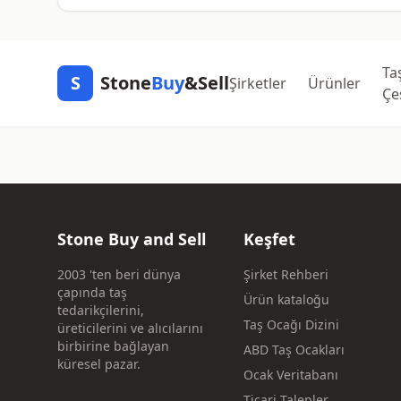
Ta
S
Stone
Buy
&Sell
Şirketler
Ürünler
Çeş
Stone Buy and Sell
Keşfet
2003 'ten beri dünya
Şirket Rehberi
çapında taş
Ürün kataloğu
tedarikçilerini,
Taş Ocağı Dizini
üreticilerini ve alıcılarını
birbirine bağlayan
ABD Taş Ocakları
küresel pazar.
Ocak Veritabanı
Ticari Talepler