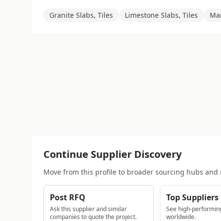
Granite Slabs, Tiles
Limestone Slabs, Tiles
Mar
Continue Supplier Discovery
Move from this profile to broader sourcing hubs and 
Post RFQ
Top Suppliers
Ask this supplier and similar
See high-performing
companies to quote the project.
worldwide.