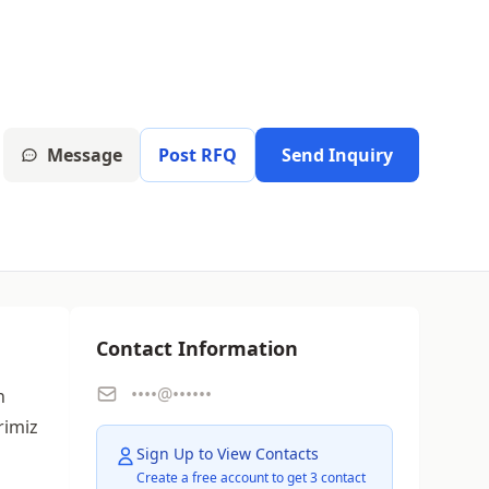
Message
Post RFQ
Send Inquiry
Contact Information
••••@••••••
n
rimiz
Sign Up to View Contacts
Create a free account to get 3 contact