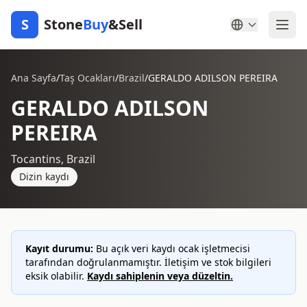
S
Stone
Buy
&Sell
Ana Sayfa
/
Taş Ocakları
/
Brazil
/
GERALDO ADILSON PEREIRA
GERALDO ADILSON
PEREIRA
Tocantins, Brazil
Dizin kaydı
Kayıt durumu:
Bu açık veri kaydı ocak işletmecisi
tarafından doğrulanmamıştır. İletişim ve stok bilgileri
eksik olabilir.
Kaydı sahiplenin veya düzeltin.