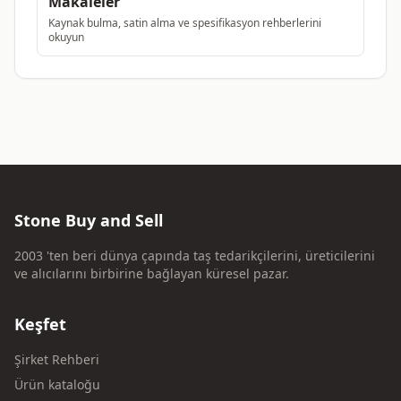
Makaleler
Kaynak bulma, satin alma ve spesifikasyon rehberlerini
okuyun
Stone Buy and Sell
2003 'ten beri dünya çapında taş tedarikçilerini, üreticilerini
ve alıcılarını birbirine bağlayan küresel pazar.
Keşfet
Şirket Rehberi
Ürün kataloğu