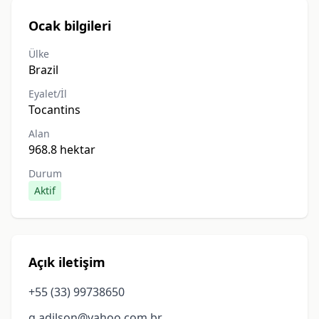
Ocak bilgileri
Ülke
Brazil
Eyalet/İl
Tocantins
Alan
968.8 hektar
Durum
Aktif
Açık iletişim
+55 (33) 99738650
g.adilson@yahoo.com.br