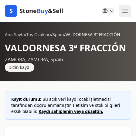
S
Stone
Buy
&Sell
Ana Sayfa
/
Taş Ocakları
/
Spain
/
VALDORNESA 3ª FRACCIÓN
VALDORNESA 3ª FRACCIÓN
ZAMORA, ZAMORA, Spain
Dizin kaydı
Kayıt durumu:
Bu açık veri kaydı ocak işletmecisi
tarafından doğrulanmamıştır. İletişim ve stok bilgileri
eksik olabilir.
Kaydı sahiplenin veya düzeltin.